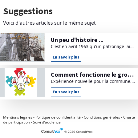
Suggestions
Voici d'autres articles sur le même sujet
Un peu d'histoire ...
C'est en avril 1963 qu'un patronage laïque et communal voit le jour officiellement à Romagnat, pour offrir aux jeunes des loisirs "sains et éducatifs".
En savoir plus
U
n
p
e
Comment fonctionne le groupe Projet (GP)
u
d
Expérience nouvelle pour la commune, la mise en place de ce groupe Projet avait dû être retardée à cause des conditions sanitaires. Il s'est réuni officiellement pour la 1ère fois le 28 mars 2022.
'
h
i
En savoir plus
C
s
o
t
m
o
m
i
e
r
n
e
Mentions légales
-
Politique de confidentialité
-
Conditions générales
-
Charte
t
.
f
de participation
-
Suivi d'audience
.
o
.
n
© 2026 ConsultVox
c
t