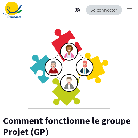
Se connecter
Aff
Aller au contenu principal
Paramètres d'accessibilité
Comment fonctionne le groupe
Projet (GP)