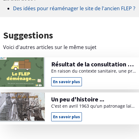
Des idées pour réaménager le site de l'ancien FLEP ?
Suggestions
Voici d'autres articles sur le même sujet
Résultat de la consultation 2021
En raison du contexte sanitaire, une première proposition de participation "numérique" avait été faite aux habitants concernant des évolutions possibles du site.
En savoir plus
R
é
s
u
Un peu d'histoire ...
l
t
C'est en avril 1963 qu'un patronage laïque et communal voit le jour officiellement à Romagnat, pour offrir aux jeunes des loisirs "sains et éducatifs".
a
t
d
En savoir plus
U
e
n
l
p
a
e
c
u
o
d